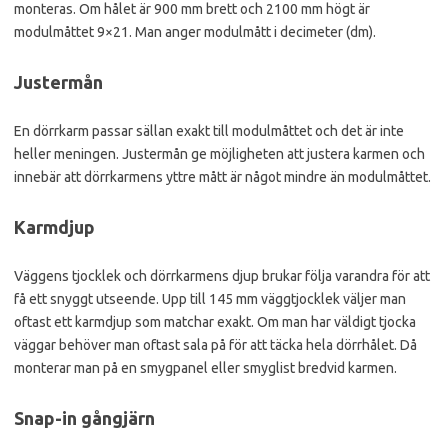
monteras. Om hålet är 900 mm brett och 2100 mm högt är
modulmåttet 9×21. Man anger modulmått i decimeter (dm).
Justermån
En dörrkarm passar sällan exakt till modulmåttet och det är inte
heller meningen. Justermån ge möjligheten att justera karmen och
innebär att dörrkarmens yttre mått är något mindre än modulmåttet.
Karmdjup
Väggens tjocklek och dörrkarmens djup brukar följa varandra för att
få ett snyggt utseende. Upp till 145 mm väggtjocklek väljer man
oftast ett karmdjup som matchar exakt. Om man har väldigt tjocka
väggar behöver man oftast sala på för att täcka hela dörrhålet. Då
monterar man på en smygpanel eller smyglist bredvid karmen.
Snap-in gångjärn